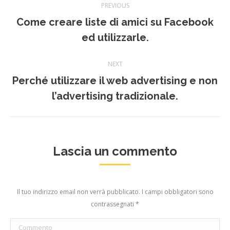
PREVIOUS
navigation
Come creare liste di amici su Facebook
Previous
ed utilizzarle.
post:
NEXT
Perché utilizzare il web advertising e non
Next
l’advertising tradizionale.
post:
Lascia un commento
Il tuo indirizzo email non verrà pubblicato. I campi obbligatori sono
contrassegnati
*
Commento