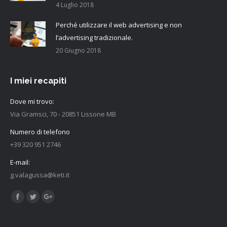
4 Luglio 2018
Perché utilizzare il web advertising e non
l’advertising tradizionale.
20 Giugno 2018
I miei recapiti
Dove mi trovo:
Via Gramsci, 70 - 20851 Lissone MB
Numero di telefono
+39 320 951 2746
E-mail:
g.valagussa@keti.it
Find us on:
Facebook
Twitter
Google+