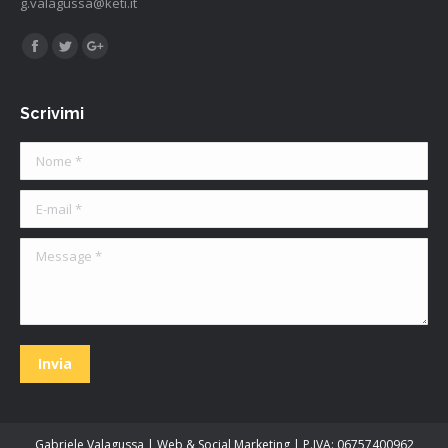
g.valagussa@keti.it
Find us on:
Facebook
Twitter
Google+
Scrivimi
Nome *
E-mail *
Message *
Invia
Gabriele Valagussa | Web & Social Marketing | P.IVA: 06757400962