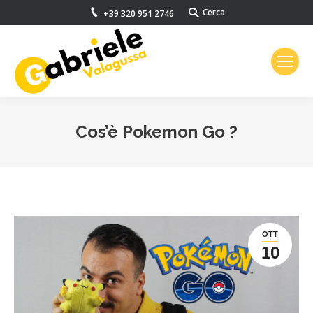
Cerca
Search:
+39 320 951 2746
Cos’è Pokemon Go ?
You are here:
OTT
10