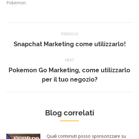
Pokemon.
Post
PREVIOUS
navigation
Snapchat Marketing come utilizzarlo!
Previous
post:
NEXT
Pokemon Go Marketing, come utilizzarlo
Next
per il tuo negozio?
post:
Blog correlati
Quali contenuti posso sponsorizzare su