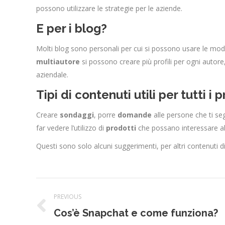
possono utilizzare le strategie per le aziende.
E per i blog?
Molti blog sono personali per cui si possono usare le modal
multiautore
si possono creare più profili per ogni autore
aziendale.
Tipi di contenuti utili per tutti i pr
Creare
sondaggi
, porre
domande
alle persone che ti s
far vedere l’utilizzo di
prodotti
che possano interessare all
Questi sono solo alcuni suggerimenti, per altri contenuti d
Post
PREVIOUS
navigation
Previous
Cos’è Snapchat e come funziona?
post: