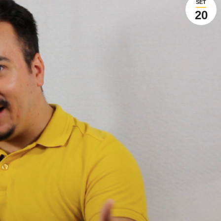
SET
20