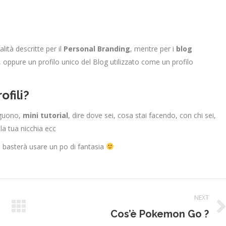
ità descritte per il
Personal Branding
, mentre per i
blog
, oppure un profilo unico del Blog utilizzato come un profilo
ofili?
eguono,
mini tutorial
, dire dove sei, cosa stai facendo, con chi sei,
a tua nicchia ecc
i basterà usare un po di fantasia
NEXT
Next
Cos’è Pokemon Go ?
post: