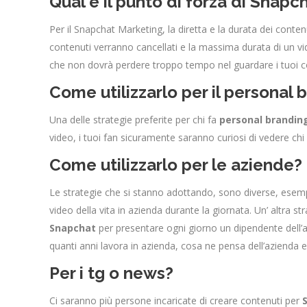
Qual è il punto di forza di Snapc
Per il Snapchat Marketing, la diretta e la durata dei conten
contenuti verranno cancellati e la massima durata di un v
che non dovrà perdere troppo tempo nel guardare i tuoi c
Come utilizzarlo per il personal 
Una delle strategie preferite per chi fa
personal brandin
video, i tuoi fan sicuramente saranno curiosi di vedere chi s
Come utilizzarlo per le aziende?
Le strategie che si stanno adottando, sono diverse, esempio
video della vita in azienda durante la giornata. Un’ altra st
Snapchat
per presentare ogni giorno un dipendente dell’az
quanti anni lavora in azienda, cosa ne pensa dell’azienda e
Per i tg o news?
Ci saranno più persone incaricate di creare contenuti per