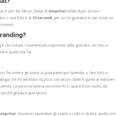
hat?
uti è uno dei fattori chiave di
Snapchat
.Infatti dopo 24 ore i
ideo o una foto è di
10 secondi
, per cui chi guarderà le tue storie sa
ontenuti.
branding?
g
è raccontare i momenti più importanti della giornata con foto e
ei e quello che fai.
: far vedere gli eventi ai quali partecipa l’azienda, o fare foto o
rategia che ho adottato da poco con alcuni clienti è quella di utilizzare
ienda. La persona ripresa racconta chi è, qual è il suo ruolo, da
 perchè gli piace quel lavoro.
Snapchat
, dovranno riprendere gli eventi e i fatti in diretta, anche lor