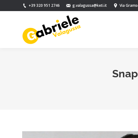
+39 320 951 2746
g.valagussa@keti.it
Via Gramsc
Snap